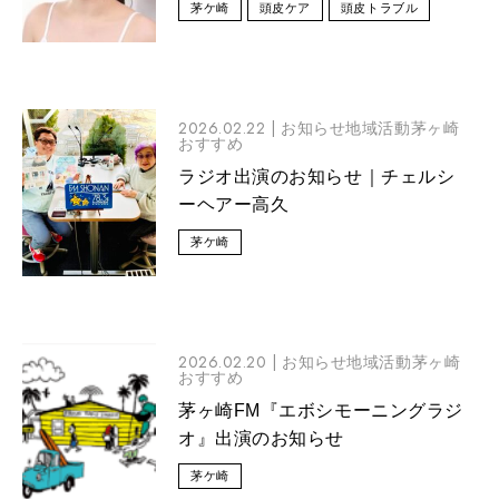
茅ケ崎
頭皮ケア
頭皮トラブル
2026.02.22 |
お知らせ地域活動茅ヶ崎
おすすめ
ラジオ出演のお知らせ｜チェルシ
ーヘアー高久
茅ケ崎
2026.02.20 |
お知らせ地域活動茅ヶ崎
おすすめ
茅ヶ崎FM『エボシモーニングラジ
オ』出演のお知らせ
茅ケ崎