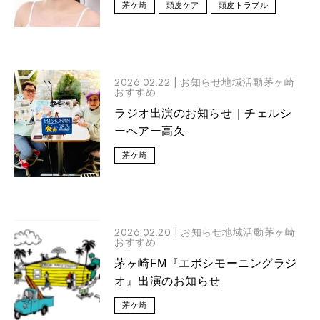
茅ケ崎
頭皮ケア
頭皮トラブル
2026.02.22 |
お知らせ地域活動茅ヶ崎
おすすめ
ラジオ出演のお知らせ｜チェルシ
ーヘアー高久
茅ケ崎
2026.02.20 |
お知らせ地域活動茅ヶ崎
おすすめ
茅ヶ崎FM『エボシモーニングラジ
オ』出演のお知らせ
茅ケ崎