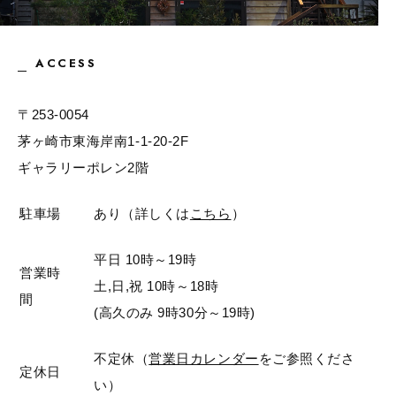
ACCESS
〒253-0054
茅ヶ崎市東海岸南1-1-20-2F
ギャラリーポレン2階
駐車場
あり（詳しくは
こちら
）
平日 10時～19時
営業時
土,日,祝 10時～18時
間
(高久のみ 9時30分～19時)
不定休（
営業日カレンダー
をご参照くださ
定休日
い）