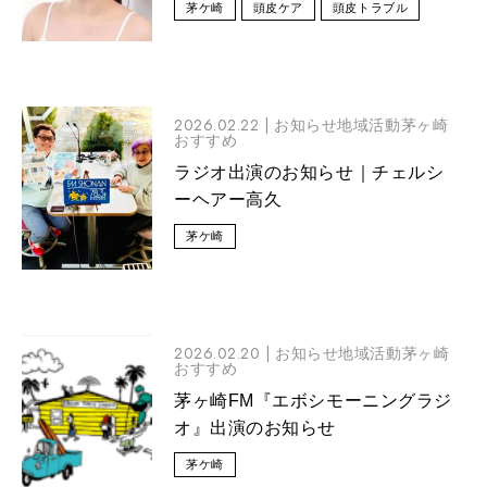
茅ケ崎
頭皮ケア
頭皮トラブル
2026.02.22 |
お知らせ地域活動茅ヶ崎
おすすめ
ラジオ出演のお知らせ｜チェルシ
ーヘアー高久
茅ケ崎
2026.02.20 |
お知らせ地域活動茅ヶ崎
おすすめ
茅ヶ崎FM『エボシモーニングラジ
オ』出演のお知らせ
茅ケ崎